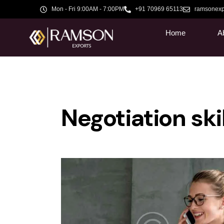
Mon - Fri 9:00AM - 7:00PM
+91 70969 65113
ramsonexp
Home
A
Negotiation ski