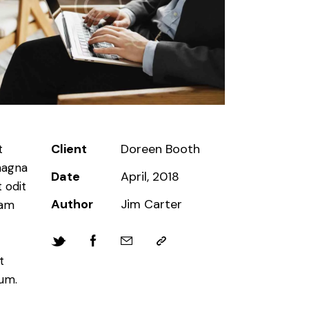
Client
Doreen Booth
t
magna
Date
April, 2018
 odit
Author
Jim Carter
iam
t
bum.