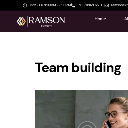
Mon - Fri 9:00AM - 7:00PM
+91 70969 65113
ramsonexp
Home
A
Team building