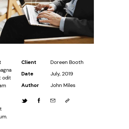
Client
Doreen Booth
t
magna
Date
July, 2019
 odit
Author
John Miles
iam
t
bum.